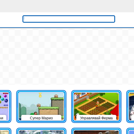
ни
Супер Марио
Управлявай Ферма