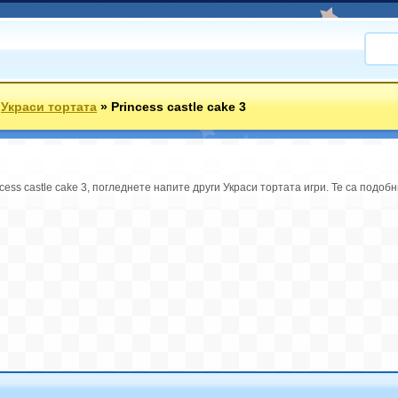
»
Украси тортата
»
Princess castle cake 3
cess castle cake 3, погледнете напите други Украси тортата игри. Те са подобн