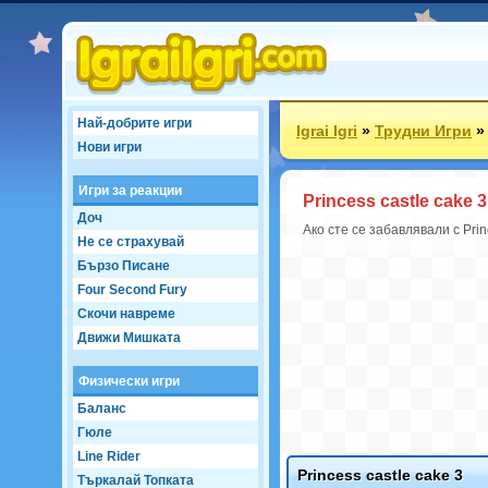
Най-добрите игри
Igrai Igri
»
Трудни Игри
Нови игри
Игри за реакции
Princess castle cake 3
Доч
Ако сте се забавлявали с Prin
Не се страхувай
Бързо Писане
Four Second Fury
Скочи навреме
Движи Мишката
Физически игри
Баланс
Гюле
Line Rider
Princess castle cake 3
Търкалай Топката