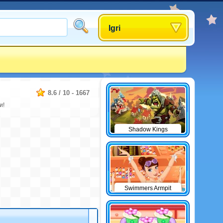
Igri
8.6
/
10
-
1667
и!
Shadow Kings
Swimmers Armpit