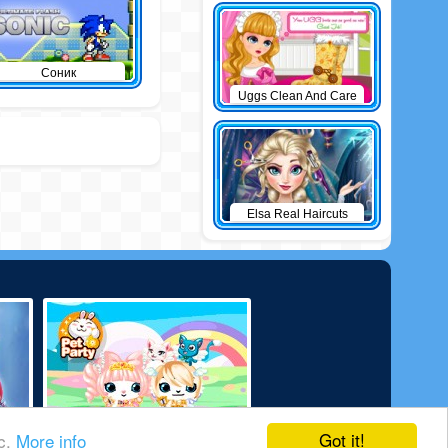
Соник
Uggs Clean And Care
Elsa Real Haircuts
Got it!
ic.
More info