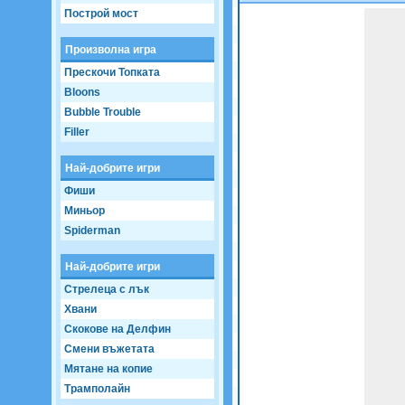
Построй мост
Game not loaded yet.
Произволна игра
Прескочи Топката
Bloons
Bubble Trouble
Filler
Най-добрите игри
Фиши
Миньор
Spiderman
Най-добрите игри
Стрелеца с лък
Хвани
Скокове на Делфин
Смени въжетата
Мятане на копие
Трамполайн