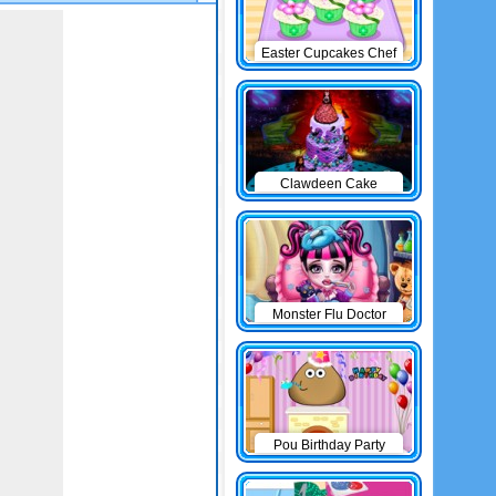
Easter Cupcakes Chef
Clawdeen Cake
Monster Flu Doctor
Pou Birthday Party