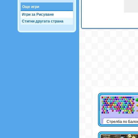
Още игри
Игри за Рисуване
Стигни другата страна
Стрелба по Бало