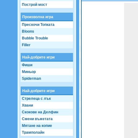
Построй мост
Game not loaded yet.
Произволна игра
Прескочи Топката
Bloons
Bubble Trouble
Filler
Най-добрите игри
Фиши
Миньор
Spiderman
Най-добрите игри
Стрелеца с лък
Хвани
Скокове на Делфин
Смени въжетата
Мятане на копие
Трамполайн