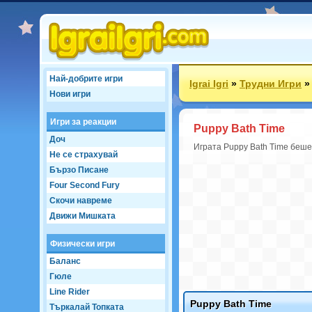
Най-добрите игри
Igrai Igri
»
Трудни Игри
Нови игри
Игри за реакции
Puppy Bath Time
Доч
Играта Puppy Bath Time беше 
Не се страхувай
Бързо Писане
Four Second Fury
Скочи навреме
Движи Мишката
Физически игри
Баланс
Гюле
Line Rider
Puppy Bath Time
Търкалай Топката