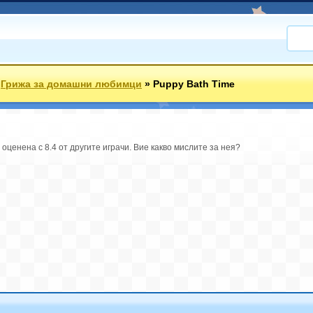
»
Грижа за домашни любимци
»
Puppy Bath Time
оценена с 8.4 от другите играчи. Вие какво мислите за нея?