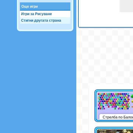
Още игри
Игри за Рисуване
Стигни другата страна
Стрелба по Бало