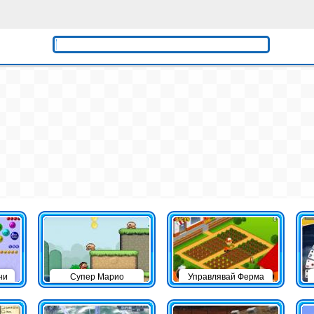
ни
Супер Марио
Управлявай Ферма