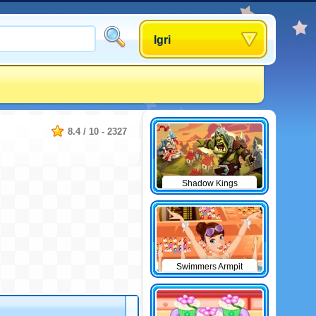
Igri
8.4
/
10
-
2327
Shadow Kings
Swimmers Armpit