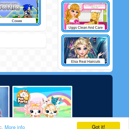
Соник
Uggs Clean And Care
Elsa Real Haircuts
Got it!
ic.
More info