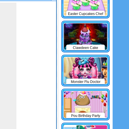
Easter Cupcakes Chef
Clawdeen Cake
Monster Flu Doctor
Pou Birthday Party