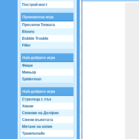
Построй мост
Game not loaded yet.
Произволна игра
Прескочи Топката
Bloons
Bubble Trouble
Filler
Най-добрите игри
Фиши
Миньор
Spiderman
Най-добрите игри
Стрелеца с лък
Хвани
Скокове на Делфин
Смени въжетата
Мятане на копие
Трамполайн