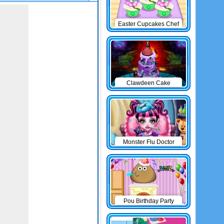
Easter Cupcakes Chef
Clawdeen Cake
Monster Flu Doctor
Pou Birthday Party