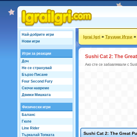
Най-добрите игри
Igrai Igri
»
Трудни Игри
Нови игри
Игри за реакции
Sushi Cat 2: The Grea
Доч
Ако сте се забавлявали с Sus
Не се страхувай
Бързо Писане
Four Second Fury
Скочи навреме
Движи Мишката
Физически игри
Баланс
Гюле
Line Rider
Sushi Cat 2: The Great P
Търкалай Топката