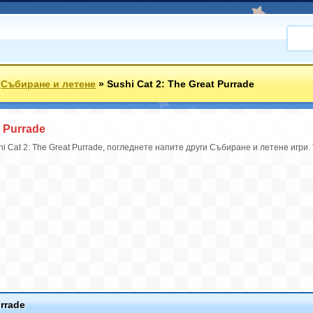
»
Събиране и летене
»
Sushi Cat 2: The Great Purrade
t Purrade
hi Cat 2: The Great Purrade, погледнете напите други Събиране и летене игри.
urrade