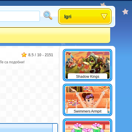
Igri
8.5
/
10
-
2151
 Те са подобни!
Shadow Kings
Swimmers Armpit