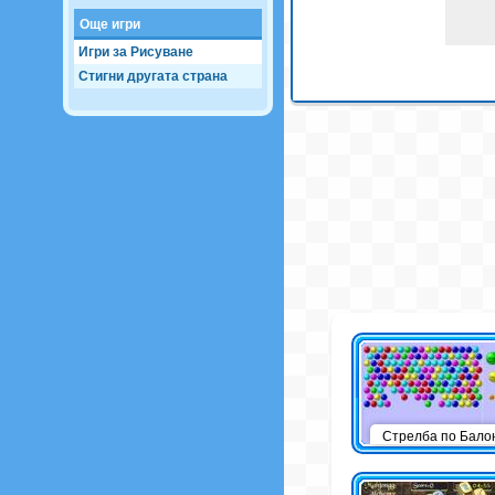
Още игри
Игри за Рисуване
Стигни другата страна
Стрелба по Бало