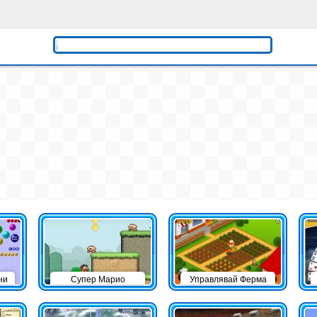
ни
Супер Марио
Управлявай Ферма