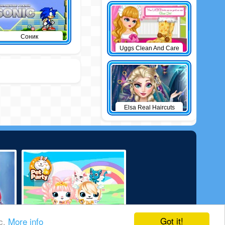
Соник
Uggs Clean And Care
Elsa Real Haircuts
Got it!
ic.
More info