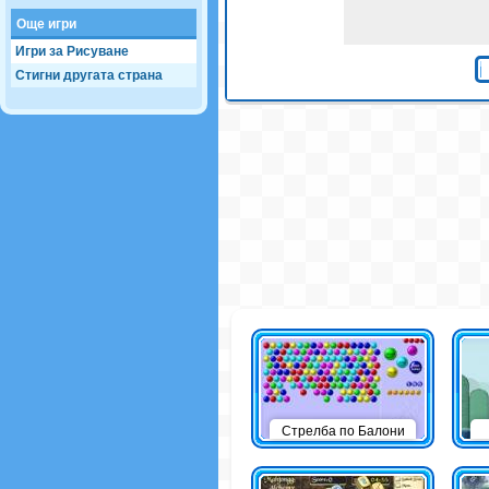
Още игри
Игри за Рисуване
Стигни другата страна
Стрелба по Балони