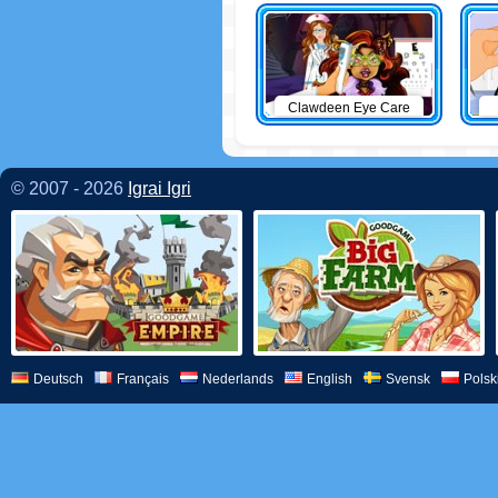
Clawdeen Eye Care
© 2007 - 2026
Igrai Igri
Deutsch
Français
Nederlands
English
Svensk
Polsk