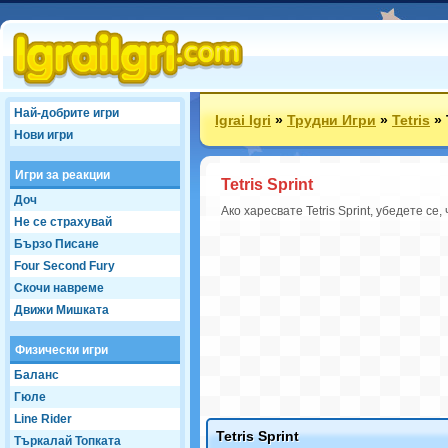
Най-добрите игри
Igrai Igri
»
Трудни Игри
»
Tetris
»
Нови игри
Игри за реакции
Tetris Sprint
Доч
Ако харесвате Tetris Sprint, убедете се
Не се страхувай
Бързо Писане
Four Second Fury
Скочи навреме
Движи Мишката
Физически игри
Баланс
Гюле
Line Rider
Tetris Sprint
Търкалай Топката