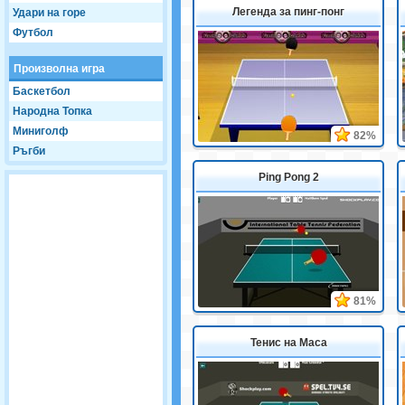
Легенда за пинг-понг
Удари на горе
Футбол
Произволна игра
Баскетбол
Народна Топка
Миниголф
82%
Ръгби
Ping Pong 2
81%
Тенис на Маса