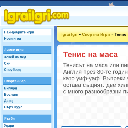
Най-добрите игри
Igrai Igri
»
Спортни Игри
»
Тенис 
Нови игри
Зимни игри
Тенис на маса
Хокей на лед
Ски
Тенисът на маса или пин
Сноуборд
Англия през 80-те годин
като уиф-уаф. Въпреки 
Спортен бар
остава същият: две хил
Билярд
с много разнообразни пи
Боулинг
Дарц
Бърз Пуул
Ръгби
Удари