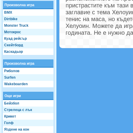
пристрастите към тази 
Произволна игра
заглавие с тема Хелоуи
BMX
тенис на маса, но къде
Dirtbike
Хелуоин. Можете да игр
Monster Truck
годината. Не е нужно да
Мотокрос
Куад рейсър
Скейтборд
Каскадьор
Произволна игра
Риболов
Surfen
Wakeboarden
Още игри
Бейзбол
Стрелеца с лък
Крикет
Голф
Яздене на кон