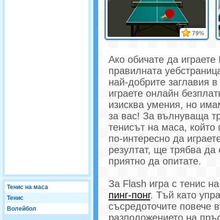
79%
Ако обичате да играете F
правилната уебстраниц
най-добрите заглавия в 
играете онлайн безплатн
изисква умения, но има
за вас! За вълнуваща т
тенисът на маса, който 
по-интересно да играет
резултат, ще трябва да 
приятно да опитате.
За Flash игра с тенис 
Тенис на маса
пинг-понг
. Тъй като упр
Тенис
съсредоточите повече в
Волейбол
разположението на пръс