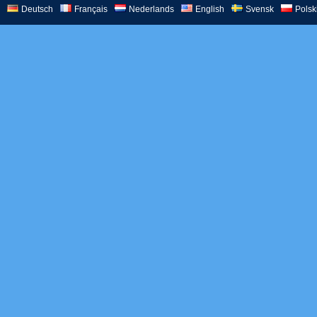
Deutsch
Français
Nederlands
English
Svensk
Polsk