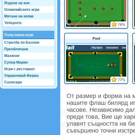
Яздене на кон
Олимпийските игри
Мятане на копие
Yetisports
78%
Популярни игри
Pool
Стрелба по Балони
Преобличане
Махжонг
Супер Марио
Игри с ресторант
Управлявай Ферма
77%
Солитари
От размер и форма на м
нашите флаш билярд игр
часове. Независимо дал
преди това, Вие ще хар
улавят същността на би
съвършено точни изстр