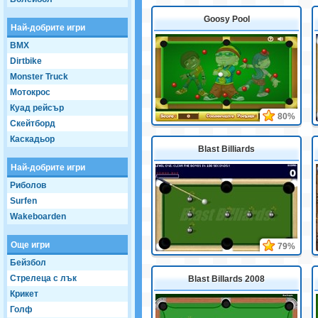
Goosy Pool
Най-добрите игри
BMX
Dirtbike
Monster Truck
Мотокрос
Куад рейсър
80%
Скейтборд
Каскадьор
Blast Billiards
Най-добрите игри
Риболов
Surfen
Wakeboarden
Още игри
79%
Бейзбол
Стрелеца с лък
Blast Billards 2008
Крикет
Голф