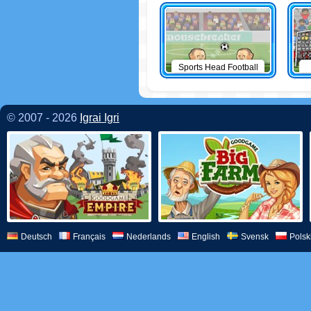
Sports Head Football
© 2007 - 2026
Igrai Igri
Deutsch
Français
Nederlands
English
Svensk
Polsk