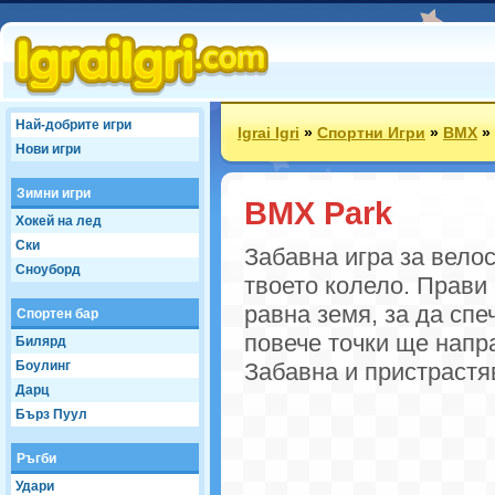
Най-добрите игри
Igrai Igri
»
Спортни Игри
»
BMX
»
Нови игри
Зимни игри
BMX Park
Хокей на лед
Ски
Забавна игра за вело
Сноуборд
твоето колело. Прави 
равна земя, за да спе
Спортен бар
повече точки ще напр
Билярд
Боулинг
Забавна и пристрастя
Дарц
Бърз Пуул
Ръгби
Удари