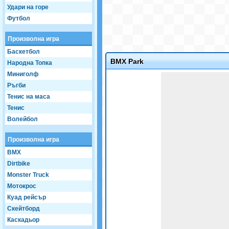
Удари на горе
Футбол
Произволна игра
Баскетбол
BMX Park
Народна Топка
Миниголф
Game not loaded yet.
Ръгби
Тенис на маса
Тенис
Волейбол
Произволна игра
BMX
Dirtbike
Monster Truck
Мотокрос
Куад рейсър
Скейтборд
Каскадьор