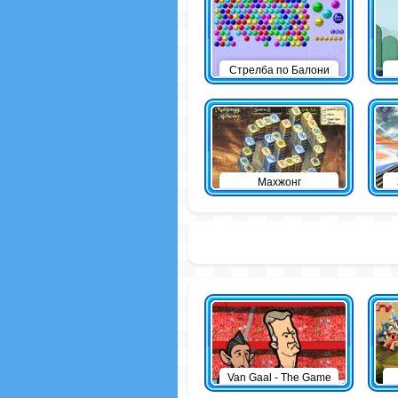
Стрелба по Балони
Махжонг
Van Gaal - The Game