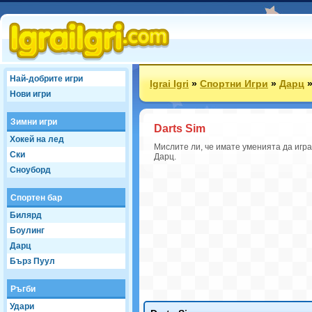
Най-добрите игри
Igrai Igri
»
Спортни Игри
»
Дарц
Нови игри
Зимни игри
Darts Sim
Хокей на лед
Мислите ли, че имате уменията да игра
Ски
Дарц.
Сноуборд
Спортен бар
Билярд
Боулинг
Дарц
Бърз Пуул
Ръгби
Удари