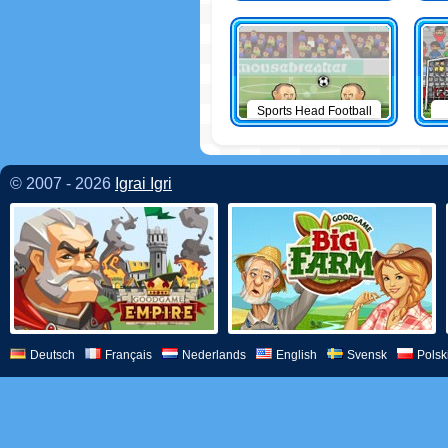
Sports Head Football
© 2007 - 2026
Igrai Igri
Deutsch
Français
Nederlands
English
Svensk
Polsk