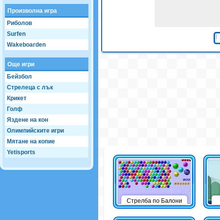
Произволна игра
Риболов
Surfen
Wakeboarden
Още игри
Бейзбол
Стрелеца с лък
Крикет
Голф
Яздене на кон
Олимпийските игри
Мятане на копие
Yetisports
Стрелба по Балони