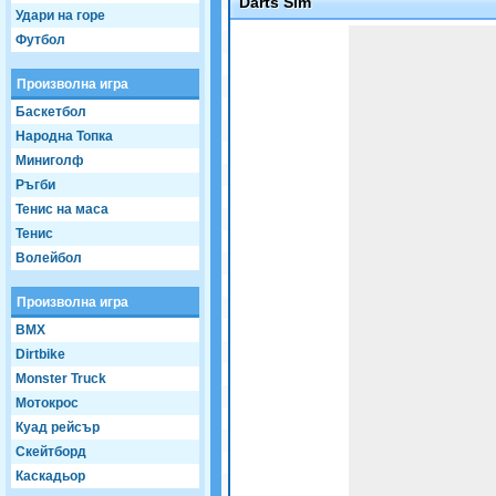
Darts Sim
Удари на горе
Game not loaded yet.
Футбол
Произволна игра
Баскетбол
Народна Топка
Миниголф
Ръгби
Тенис на маса
Тенис
Волейбол
Произволна игра
BMX
Dirtbike
Monster Truck
Мотокрос
Куад рейсър
Скейтборд
Каскадьор