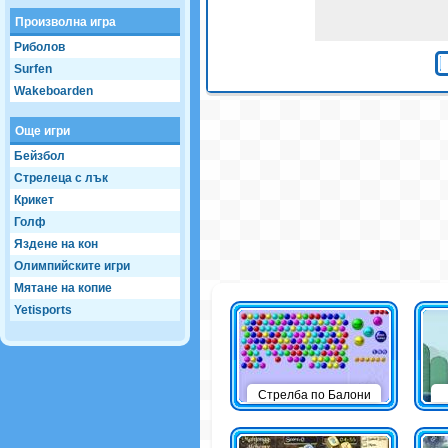
Произволна игра
Риболов
Surfen
Wakeboarden
Още игри
Бейзбол
Стрелеца с лък
Крикет
Голф
Яздене на кон
Олимпийските игри
Мятане на копие
Yetisports
Стрелба по Балони