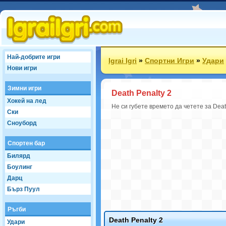
Най-добрите игри
Igrai Igri
»
Спортни Игри
»
Удари
Нови игри
Зимни игри
Death Penalty 2
Хокей на лед
Не си губете времето да четете за Deat
Ски
Сноуборд
Спортен бар
Билярд
Боулинг
Дарц
Бърз Пуул
Ръгби
Death Penalty 2
Удари