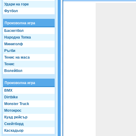
Удари на горе
Game not loaded yet.
Футбол
Произволна игра
Баскетбол
Народна Топка
Миниголф
Ръгби
Тенис на маса
Тенис
Волейбол
Произволна игра
BMX
Dirtbike
Monster Truck
Мотокрос
Куад рейсър
Скейтборд
Каскадьор