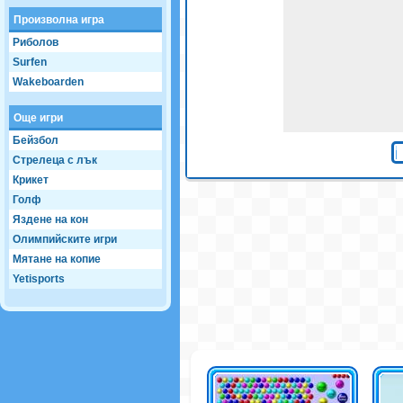
Произволна игра
Риболов
Surfen
Wakeboarden
Още игри
Бейзбол
Стрелеца с лък
Крикет
Голф
Яздене на кон
Олимпийските игри
Мятане на копие
Yetisports