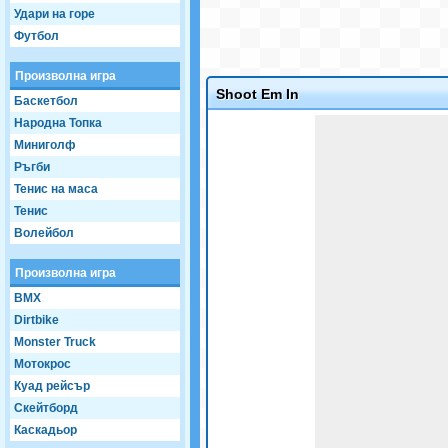
Удари на горе
Футбол
Произволна игра
Shoot Em In
Баскетбол
Game not loaded yet.
Народна Топка
Миниголф
Ръгби
Тенис на маса
Тенис
Волейбол
Произволна игра
BMX
Dirtbike
Monster Truck
Мотокрос
Куад рейсър
Скейтборд
Каскадьор