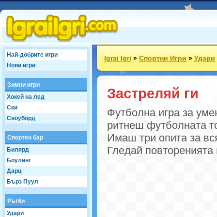
Най-добрите игри
Igrai Igri
»
Спортни Игри
»
Удари
Нови игри
Зимни игри
Застреляй ги
Хокей на лед
Ски
Футболна игра за умен
Сноуборд
ритнеш футболната то
Имаш три опита за вся
Спортен бар
Гледай повторенията 
Билярд
Боулинг
Дарц
Бърз Пуул
Ръгби
Удари