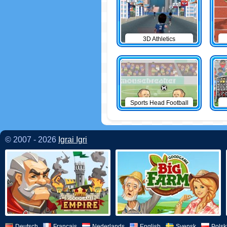
3D Athletics
Sports Head Football
© 2007 - 2026
Igrai Igri
Deutsch
Français
Nederlands
English
Svensk
Polsk