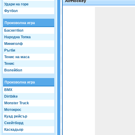
AirHockey
Удари на горе
Game not loaded yet.
Футбол
Произволна игра
Баскетбол
Народна Топка
Миниголф
Ръгби
Тенис на маса
Тенис
Волейбол
Произволна игра
BMX
Dirtbike
Monster Truck
Мотокрос
Куад рейсър
Скейтборд
Каскадьор