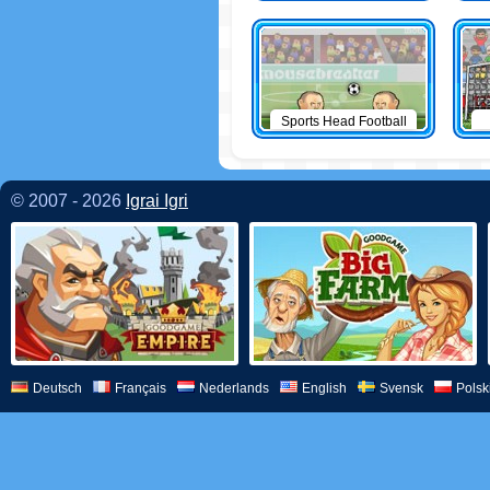
Sports Head Football
© 2007 - 2026
Igrai Igri
Deutsch
Français
Nederlands
English
Svensk
Polsk