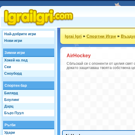
Най-добрите игри
Igrai Igri
»
Спортни Игри
»
Възду
Нови игри
Зимни игри
AirHockey
Хокей на лед
Сблъскай се с опоненти от целия свят
Ски
докато защитаваш твоята собствена це
Сноуборд
Спортен бар
Билярд
Боулинг
Дарц
Бърз Пуул
Ръгби
Удари