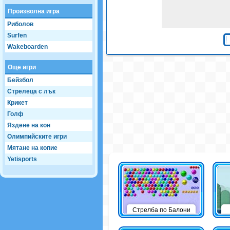
Произволна игра
Риболов
Surfen
Wakeboarden
Още игри
Бейзбол
Стрелеца с лък
Крикет
Голф
Яздене на кон
Олимпийските игри
Мятане на копие
Yetisports
Стрелба по Балони